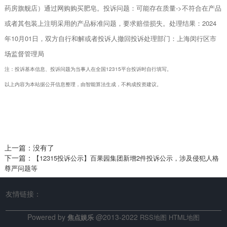
药房旗舰店）通过网购购买肥皂。投诉问题：可能存在质量->不符合在产品
或者其包装上注明采用的产品标准问题，要求赔偿损失。处理结果：2024
年10月01日，双方自行和解或者投诉人撤回投诉处理部门：上海闵行区市
场监督管理局
注：投诉基本信息、投诉问题为当事人在全国12315平台投诉时自行填写。
以上内容为本站据公开信息整理，由智能算法生成，不构成投资建议。
上一篇：没有了
下一篇：
【12315投诉公示】百果园集团新增2件投诉公示，涉及侵犯人格
尊严问题等
友情链接：
Powered by
@2013-2022
焦点娱乐
RSS地图
HTML地图