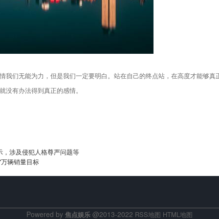
情我们无能为力，但是我们一定要明白。站在自己的终点站，在高度才能够真
就没有办法得到真正的感情。
公示，涉及侵犯人格尊严问题等
7万辆销量目标
Powered by
@2013-2022
焦点娱乐
RSS地图
HTML地图